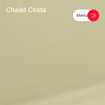
Chalet Costa
Menu
Ik wil informatie over:
Chalets
Kavels
Algemeen