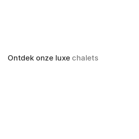
chalets garant voor optimaal vakantieplezier in elk
jaargetijde!
Ontdek onze luxe
chalets